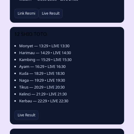
Link Resmi
Live Result
12 SHIO TOTO
Monyet — 13:29 • LIVE 13:30
Harimau — 14:29 • LIVE 14:30
Kambing — 15:29 • LIVE 15:30
Ayam — 16:29 • LIVE 16:30
Kuda — 18:29 • LIVE 18:30
Naga — 19:29 • LIVE 19:30
Tikus — 20:29 • LIVE 20:30
Kelinci — 21:29 • LIVE 21:30
Kerbau — 22:29 • LIVE 22:30
Live Result