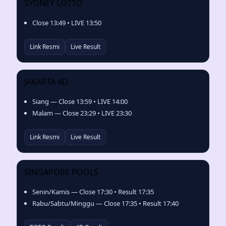
SYDNEY LOTTO
Close 13:49 • LIVE 13:50
Link Resmi
Live Result
JAKARTA 4D
Siang — Close 13:59 • LIVE 14:00
Malam — Close 23:29 • LIVE 23:30
Link Resmi
Live Result
SINGAPORE POOLS
Senin/Kamis — Close 17:30 • Result 17:35
Rabu/Sabtu/Minggu — Close 17:35 • Result 17:40