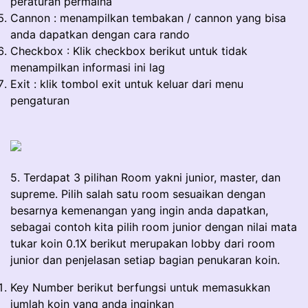
peraturan permaina
Cannon : menampilkan tembakan / cannon yang bisa
anda dapatkan dengan cara rando
Checkbox : Klik checkbox berikut untuk tidak
menampilkan informasi ini lag
Exit : klik tombol exit untuk keluar dari menu
pengaturan
5. Terdapat 3 pilihan Room yakni junior, master, dan
supreme. Pilih salah satu room sesuaikan dengan
besarnya kemenangan yang ingin anda dapatkan,
sebagai contoh kita pilih room junior dengan nilai mata
tukar koin 0.1X berikut merupakan lobby dari room
junior dan penjelasan setiap bagian penukaran koin.
Key Number berikut berfungsi untuk memasukkan
jumlah koin yang anda inginkan