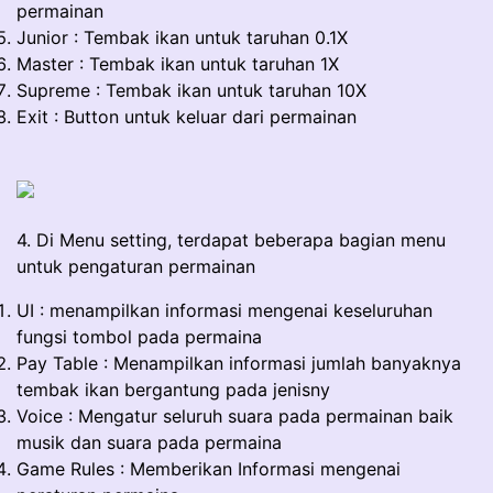
permainan
Junior : Tembak ikan untuk taruhan 0.1X
Master : Tembak ikan untuk taruhan 1X
Supreme : Tembak ikan untuk taruhan 10X
Exit : Button untuk keluar dari permainan
4. Di Menu setting, terdapat beberapa bagian menu
untuk pengaturan permainan
UI : menampilkan informasi mengenai keseluruhan
fungsi tombol pada permaina
Pay Table : Menampilkan informasi jumlah banyaknya
tembak ikan bergantung pada jenisny
Voice : Mengatur seluruh suara pada permainan baik
musik dan suara pada permaina
Game Rules : Memberikan Informasi mengenai