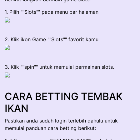
1. Pilih ""Slots"" pada menu bar halaman
2. Klik ikon Game ""Slots"" favorit kamu
3. Klik ""spin"" untuk memulai permainan slots.
CARA BETTING TEMBAK
IKAN
Pastikan anda sudah login terlebih dahulu untuk
memulai panduan cara betting berikut: