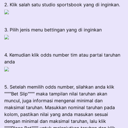
2. Klik salah satu studio sportsbook yang di inginkan.
3. Pilih jenis menu bettingan yang di inginkan
4. Kemudian klik odds number tim atau partai taruhan
anda
5. Setelah memilih odds number, silahkan anda klik
""""Bet Slip"""" maka tampilan nilai taruhan akan
muncul, juga informasi mengenai minimal dan
maksimal taruhan. Masukkan nominal taruhan pada
kolom, pastikan nilai yang anda masukan sesuai
dengan minimal dan maksimal taruhan, lalu klik