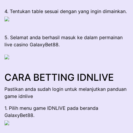
4. Tentukan table sesuai dengan yang ingin dimainkan.
5. Selamat anda berhasil masuk ke dalam permainan
live casino GalaxyBet88.
CARA BETTING IDNLIVE
Pastikan anda sudah login untuk melanjutkan panduan
game idnlive
1. Pilih menu game IDNLIVE pada beranda
GalaxyBet88.