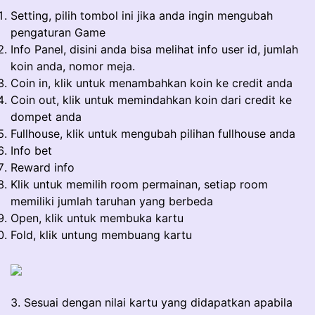
Setting, pilih tombol ini jika anda ingin mengubah
pengaturan Game
Info Panel, disini anda bisa melihat info user id, jumlah
koin anda, nomor meja.
Coin in, klik untuk menambahkan koin ke credit anda
Coin out, klik untuk memindahkan koin dari credit ke
dompet anda
Fullhouse, klik untuk mengubah pilihan fullhouse anda
Info bet
Reward info
Klik untuk memilih room permainan, setiap room
memiliki jumlah taruhan yang berbeda
Open, klik untuk membuka kartu
Fold, klik untung membuang kartu
3. Sesuai dengan nilai kartu yang didapatkan apabila