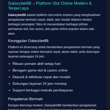
Galaxybet88 – Platform Slot Online Modern &
Terpercaya
Galaxybet88
adalah platform slot online modern yang menghadirkan
pengalaman bermain cepat, stabil, dan mudah diakses melalui
berbagai perangkat. Situs ini menyediakan berbagai pilihan
permainan slot, live casino, dan game online populer dalam satu
akun.
Keunggulan Galaxybet88
Platform ini dirancang untuk memberikan pengalaman bermain yang
nyaman dengan sistem transaksi cepat, akses stabil, serta dukungan
layanan pelanggan 24 jam.
Ribuan pemain aktif setiap hari
Beragam game slot & casino online
Deposit & withdraw cepat dan mudah
Dukungan layanan 24 jam nonstop
Support berbagai metode pembayaran
Pengalaman Bermain
Dengan teknologi modern, Galaxybet88 memberikan pengalaman