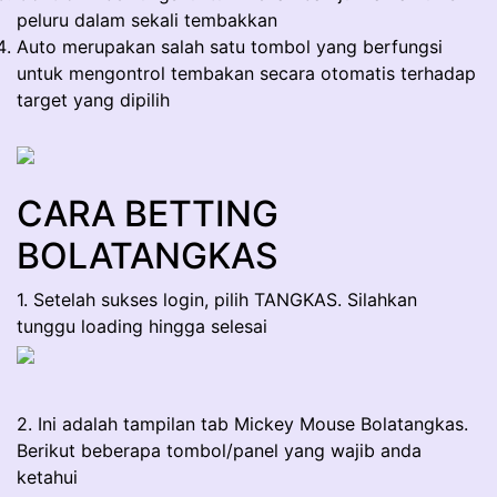
peluru dalam sekali tembakkan
Auto merupakan salah satu tombol yang berfungsi
untuk mengontrol tembakan secara otomatis terhadap
target yang dipilih
CARA BETTING
BOLATANGKAS
1. Setelah sukses login, pilih TANGKAS. Silahkan
tunggu loading hingga selesai
2. Ini adalah tampilan tab Mickey Mouse Bolatangkas.
Berikut beberapa tombol/panel yang wajib anda
ketahui