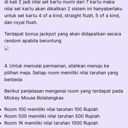
di kali 2 jadi nilai set kartu murni dari 7 kartu maka
nilai set kartu akan dikalikan 2 sistem ini hanyaberlaku
untuk set kartu 4 of a kind, straight flush, 5 of a kind,
dan royal flush.
Terdapat bonus jackpot yang akan didapatkan secara
random apabila beruntung
4. Untuk memulai permainan, silahkan menuju ke
pilihan meja. Setiap room memiliki nilai taruhan yang
berbeda
Berikut penjelasan mengenai room yang terdapat pada
Mickey Mouse Bolatangkas
Room 100 memiliki nilai taruhan 100 Rupiah
Room 500 memiliki nilai taruhan 500 Rupiah
Room 1K memiliki nilai taruhan 1000 Rupiah