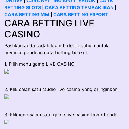
IDNLIVE
|
CARA BETTING SPORTSBOOK
|
CARA
BETTING SLOTS
|
CARA BETTING TEMBAK IKAN
|
CARA BETTING MM
|
CARA BETTING ESPORT
CARA BETTING LIVE
CASINO
Pastikan anda sudah login terlebih dahulu untuk
memulai panduan cara betting berikut:
1. Pilih menu game LIVE CASINO.
2. Klik salah satu studio live casino yang di inginkan.
3. Klik icon salah satu game live casino favorit anda