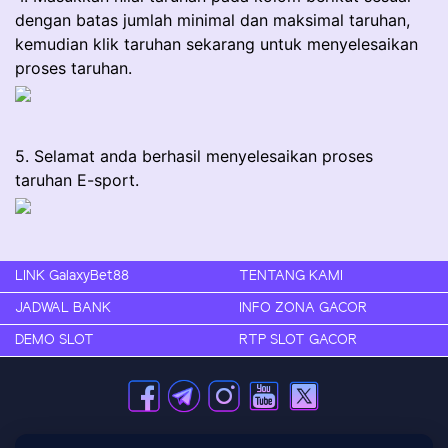
dengan batas jumlah minimal dan maksimal taruhan,
kemudian klik taruhan sekarang untuk menyelesaikan
proses taruhan.
5. Selamat anda berhasil menyelesaikan proses
taruhan E-sport.
LINK GalaxyBet88
TENTANG KAMI
JADWAL BANK
INFO ZONA GACOR
DEMO SLOT
RTP SLOT GACOR